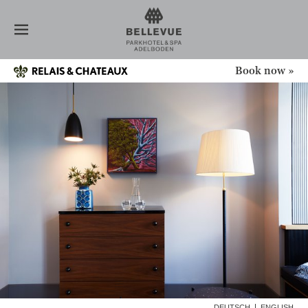
HÔTEL
CHAMBRES
CHAMBRE FAMILIALE
APPARTEMENT "BELLEVUE"
Book now »
BON À SAVOIR
DEMANDE
RESTAURANT
SPA
NOUVELLES
CONFÉRENCE
OFFRES
ADELBODEN
GALERIE
DEUTSCH
ENGLISH