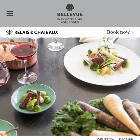
HÔTEL
CHAMBRES
RESTAURANT
SPA
Book now »
NOUVELLES
CONFÉRENCE
OFFRES
ADELBODEN
GALERIE
DEUTSCH
ENGLISH