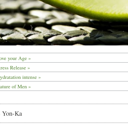
Love your Age »
tress Release »
ydratation intense »
Nature of Men »
e Yon-Ka