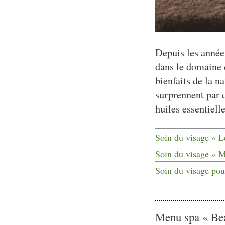
Depuis les année
dans le domaine d
bienfaits de la 
surprennent par d
huiles essentiel
Soin du visage « 
Soin du visage « 
Soin du visage po
Menu spa « Be