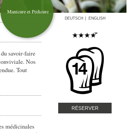
Manicure et Pédicure
DEUTSCH
ENGLISH
du savoir-faire
conviviale. Nos
tendue. Tout
RÉSERVER
es médicinales