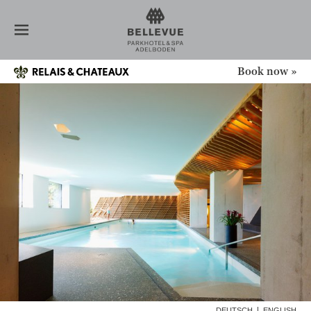
HÔTEL
CHAMBRES
RESTAURANT
SPA
Book now »
VISITEUR DE JOUR
MASSAGES
SOINS DE BEAUTÉ
MANICURE ET PÉDICURE
MÉDITATION
TEAM
NOUVELLES
CONFÉRENCE
OFFRES
ADELBODEN
GALERIE
DEUTSCH
ENGLISH