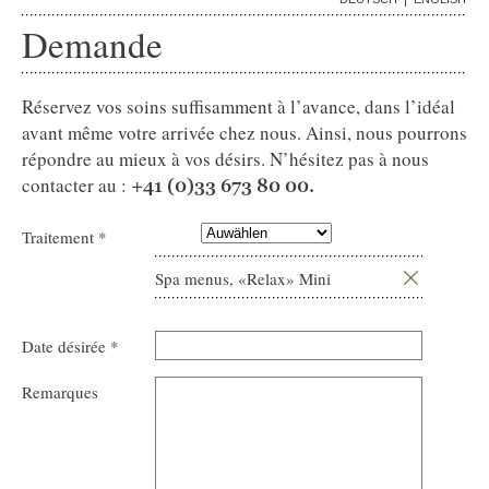
Demande
Réservez vos soins suffisamment à l’avance, dans l’idéal
avant même votre arrivée chez nous. Ainsi, nous pourrons
répondre au mieux à vos désirs. N’hésitez pas à nous
contacter au :
+41 (0)33 673 80 00.
Traitement *
Spa menus, «Relax» Mini
Août
2026
Date désirée *
Lun
Mar
Mer
Jeu
Ven
Sam
Dim
Août
2026
Remarques
27
28
29
30
31
1
2
Lun
Mar
Mer
Jeu
Ven
Sam
Dim
3
4
5
6
7
8
9
27
28
29
30
31
1
2
10
11
12
13
14
15
16
3
4
5
6
7
8
9